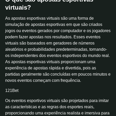
virtuais?
As apostas esportivas virtuais são uma forma de
simulação de apostas esportivas em que são criados
jogos ou eventos gerados por computador e os jogadores
podem fazer apostas nos resultados. Esses eventos
virtuais são baseados em geradores de números
aleatórios e probabilidades predeterminadas, tornando-
os independentes dos eventos esportivos do mundo real.
As apostas esportivas virtuais proporcionam uma
experiência de apostas rápida e divertida, pois as
partidas geralmente são concluídas em poucos minutos e
novos eventos começam com frequência.
121Bet
Os eventos esportivos virtuais são projetados para imitar
as características e as regras dos esportes reais,
proporcionando uma experiência realista e imersiva para