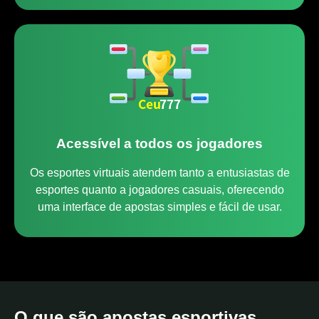
Acessível a todos os jogadores
Os esportes virtuais atendem tanto a entusiastas de
esportes quanto a jogadores casuais, oferecendo
uma interface de apostas simples e fácil de usar.
O que são apostas esportivas