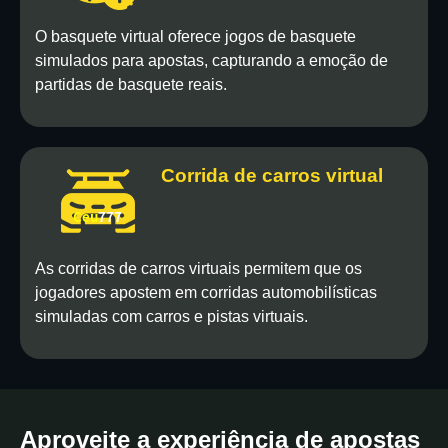
O basquete virtual oferece jogos de basquete
simulados para apostas, capturando a emoção de
partidas de basquete reais.
Corrida de carros virtual
As corridas de carros virtuais permitem que os
jogadores apostem em corridas automobilísticas
simuladas com carros e pistas virtuais.
Aproveite a experiência de apostas