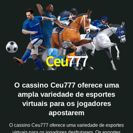
O cassino Ceu777 oferece uma
ampla variedade de esportes
virtuais para os jogadores
apostarem
O cassino Ceu777 oferece uma variedade de esportes
virtuais para os jogadores desfrutarem. Os esportes