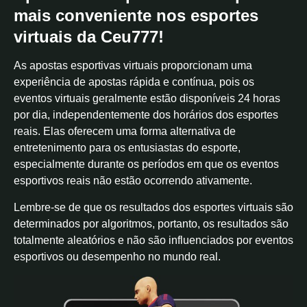
mais conveniente nos esportes
virtuais da Ceu777!
As apostas esportivas virtuais proporcionam uma
experiência de apostas rápida e contínua, pois os
eventos virtuais geralmente estão disponíveis 24 horas
por dia, independentemente dos horários dos esportes
reais. Elas oferecem uma forma alternativa de
entretenimento para os entusiastas do esporte,
especialmente durante os períodos em que os eventos
esportivos reais não estão ocorrendo ativamente.
Lembre-se de que os resultados dos esportes virtuais são
determinados por algoritmos, portanto, os resultados são
totalmente aleatórios e não são influenciados por eventos
esportivos ou desempenho no mundo real.