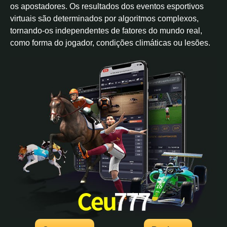
os apostadores. Os resultados dos eventos esportivos
virtuais são determinados por algoritmos complexos,
tornando-os independentes de fatores do mundo real,
como forma do jogador, condições climáticas ou lesões.