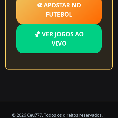
⚽ APOSTAR NO
FUTEBOL
🏀 VER JOGOS AO
VIVO
© 2026 Ceu777. Todos os direitos reservados. |