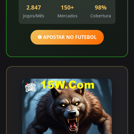
2.847
150+
98%
Jogos/Mês
Mercados
Cobertura
⚽ APOSTAR NO FUTEBOL