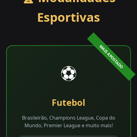
Esportivas
⚽
Futebol
Brasileirão, Champions League, Copa do
Mundo, Premier League e muito mais!