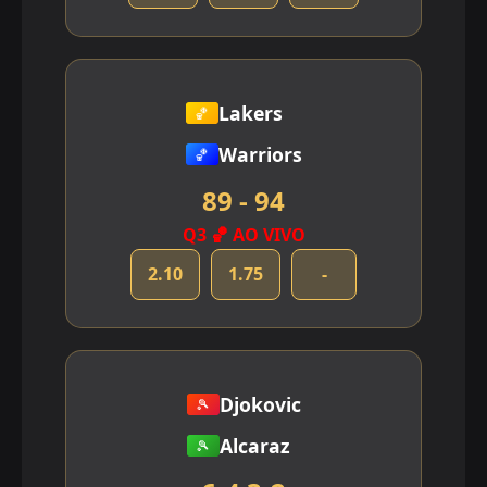
Lakers
🏀
Warriors
🏀
89 - 94
Q3 🏀 AO VIVO
2.10
1.75
-
Djokovic
🎾
Alcaraz
🎾