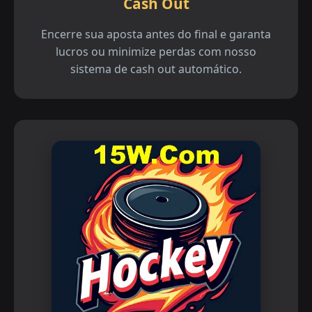
Cash Out
Encerre sua aposta antes do final e garanta
lucros ou minimize perdas com nosso
sistema de cash out automático.