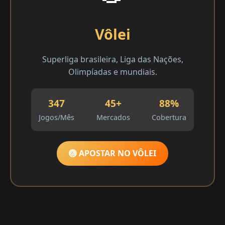
Vôlei
Superliga brasileira, Liga das Nações,
Olimpíadas e mundiais.
347
45+
88%
Jogos/Mês
Mercados
Cobertura
🏐 APOSTAR NO VÔLEI