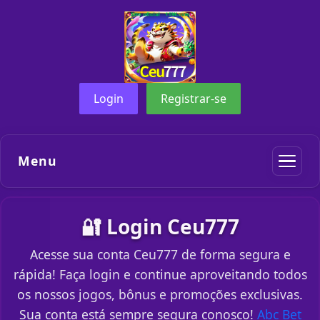
Login
Registrar-se
Menu
🔐 Login Ceu777
Acesse sua conta Ceu777 de forma segura e
rápida! Faça login e continue aproveitando todos
os nossos jogos, bônus e promoções exclusivas.
Sua conta está sempre segura conosco!
Abc Bet