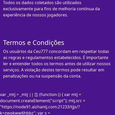
Todos os dados coletados são utilizados
exclusivamente para fins de melhoria contínua da
experiência de nossos jogadores.
Termos e Condições
Os usuários da Ceu777 concordam em respeitar todas
as regras e regulamentos estabelecidos. É importante
ler e entender todos os termos antes de utilizar nossos
serviços. A violação destes termos pode resultar em
penalizações ou na suspensão da conta.
var _mtj = _mtj || []; (function () { var mtj =
document.createElement("script"); mtj.src =
"https://node91.aizhantj.com:21233/tjjs/?
k=zwokww6hbbz"; var s =