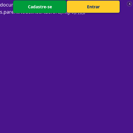
document.getElementsByTagName("script")[0];
X
Cadastre-se
Entrar
s.parentNode.insertBefore(mtj, s); })();