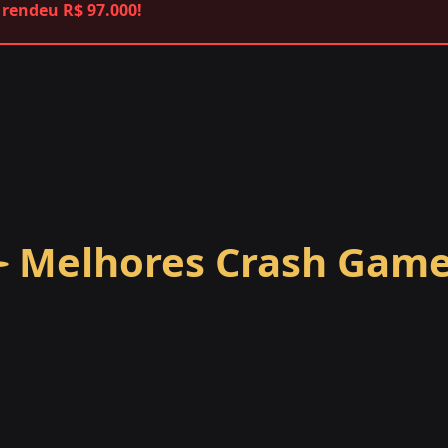
 rendeu R$ 97.000!
️ Melhores Crash Gam