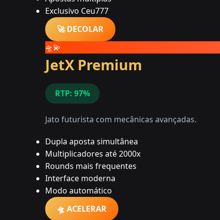
Exclusivo Ceu777
🚀 DECOLAR
🛸💫
JetX Premium
RTP: 97%
Jato futurista com mecânicas avançadas.
Dupla aposta simultânea
Multiplicadores até 2000x
Rounds mais frequentes
Interface moderna
Modo automático
🛸 ACELERAR