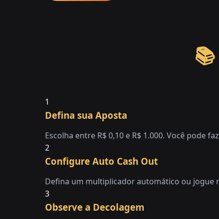
📚
1
Defina sua Aposta
Escolha entre R$ 0,10 e R$ 1.000. Você pode fa
2
Configure Auto Cash Out
Defina um multiplicador automático ou jogue
3
Observe a Decolagem