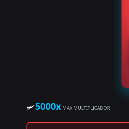
5000x
🛩️
MAX MULTIPLICADOR