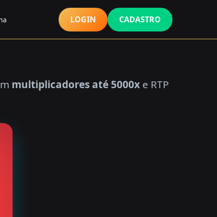
LOGIN
CADASTRO
ma
com
multiplicadores até 5000x
e RTP