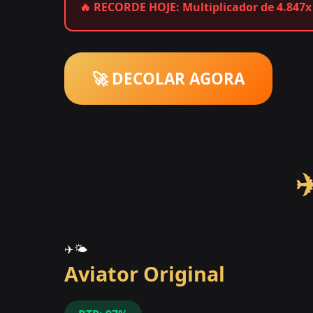
🔥
RECORDE HOJE:
Multiplicador de 4.847x
🚀 DECOLAR AGORA
✈
✈️🌤️
Aviator Original