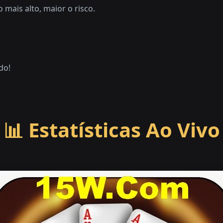
 mais alto, maior o risco.
do!
📊 Estatísticas Ao Vivo