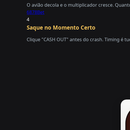
O avião decola e o multiplicador cresce. Quanto
6878Bet
4
Saque no Momento Certo
Clique "CASH OUT" antes do crash. Timing é tu