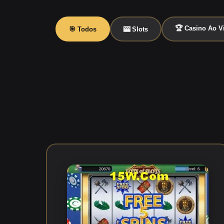
🏆 Casino Ao V
🎯 Todos
🎰 Slots