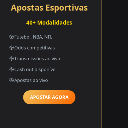
Apostas Esportivas
40+ Modalidades
Futebol, NBA, NFL
Odds competitivas
Transmissões ao vivo
Cash out disponível
Apostas ao vivo
APOSTAR AGORA