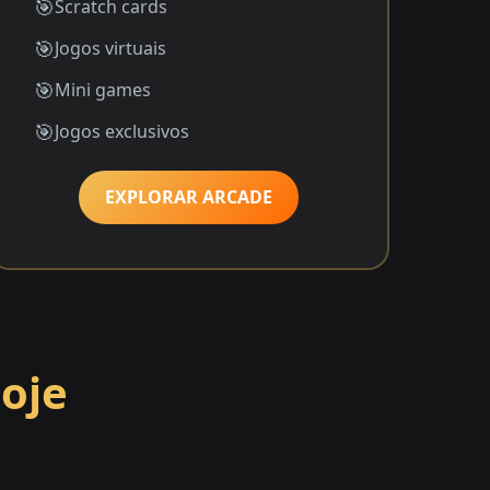
Scratch cards
Jogos virtuais
Mini games
Jogos exclusivos
EXPLORAR ARCADE
Hoje