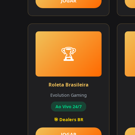
JOGAR
🏆
Roleta Brasileira
Evolution Gaming
Ao Vivo 24/7
🎯 Dealers BR
JOGAR