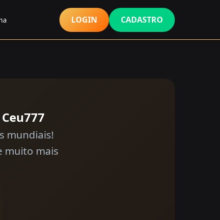
LOGIN
CADASTRO
ma
 Ceu777
s mundiais!
e muito mais