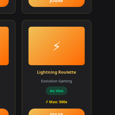
JOGAR
⚡
Lightning Roulette
Evolution Gaming
Ao Vivo
⚡ Max: 500x
JOGAR