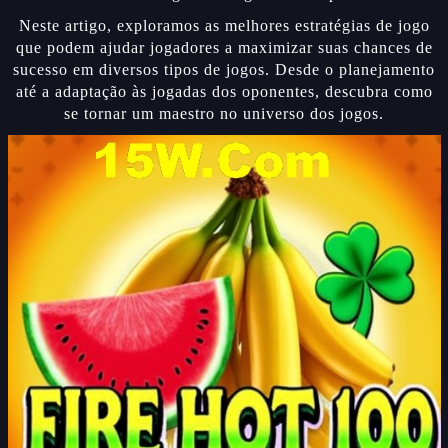
Neste artigo, exploramos as melhores estratégias de jogo
que podem ajudar jogadores a maximizar suas chances de
sucesso em diversos tipos de jogos. Desde o planejamento
até a adaptação às jogadas dos oponentes, descubra como
se tornar um maestro no universo dos jogos.