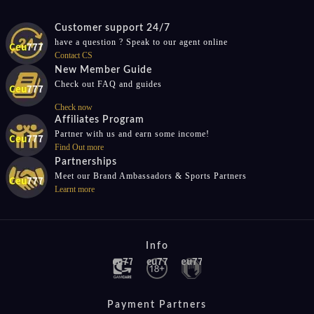
Customer support 24/7
have a question ? Speak to our agent online
Contact CS
New Member Guide
Check out FAQ and guides
Check now
Affiliates Program
Partner with us and earn some income!
Find Out more
Partnerships
Meet our Brand Ambassadors & Sports Partners
Learnt more
Info
Payment Partners