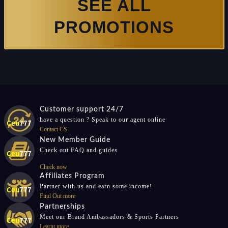
SEE ALL
PROMOTIONS
Customer support 24/7
have a question ? Speak to our agent online
Contact CS
New Member Guide
Check out FAQ and guides
Check now
Affiliates Program
Partner with us and earn some income!
Find Out more
Partnerships
Meet our Brand Ambassadors & Sports Partners
Learnt more