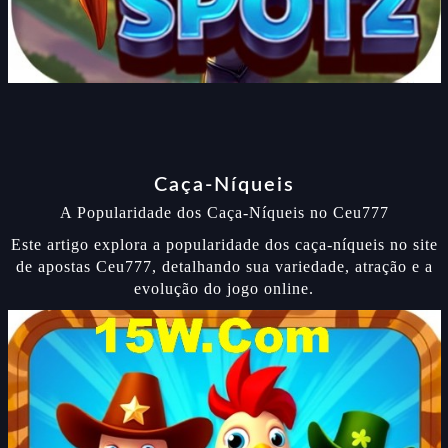
Caça-Níqueis
A Popularidade dos Caça-Níqueis no Ceu777
Este artigo explora a popularidade dos caça-níqueis no site
de apostas Ceu777, detalhando sua variedade, atração e a
evolução do jogo online.