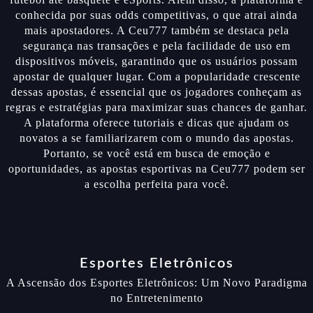
conhecida por suas odds competitivas, o que atrai ainda
mais apostadores. A Ceu777 também se destaca pela
segurança nas transações e pela facilidade de uso em
dispositivos móveis, garantindo que os usuários possam
apostar de qualquer lugar. Com a popularidade crescente
dessas apostas, é essencial que os jogadores conheçam as
regras e estratégias para maximizar suas chances de ganhar.
A plataforma oferece tutoriais e dicas que ajudam os
novatos a se familiarizarem com o mundo das apostas.
Portanto, se você está em busca de emoção e
oportunidades, as apostas esportivas na Ceu777 podem ser
a escolha perfeita para você.
Esportes Eletrônicos
A Ascensão dos Esportes Eletrônicos: Um Novo Paradigma
no Entretenimento