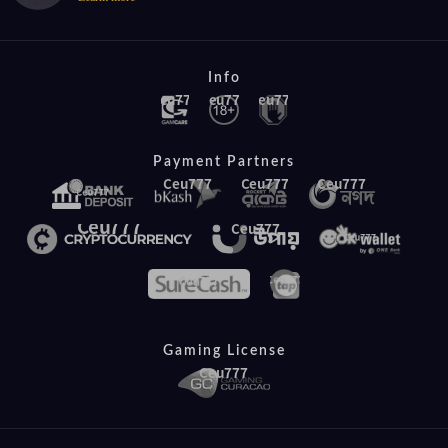
Info
Payment Partners
Gaming License