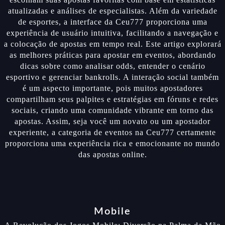
atualizadas e análises de especialistas. Além da variedade
de esportes, a interface da Ceu777 proporciona uma
experiência de usuário intuitiva, facilitando a navegação e
a colocação de apostas em tempo real. Este artigo explorará
as melhores práticas para apostar em eventos, abordando
dicas sobre como analisar odds, entender o cenário
esportivo e gerenciar bankrolls. A interação social também
é um aspecto importante, pois muitos apostadores
compartilham seus palpites e estratégias em fóruns e redes
sociais, criando uma comunidade vibrante em torno das
apostas. Assim, seja você um novato ou um apostador
experiente, a categoria de eventos na Ceu777 certamente
proporciona uma experiência rica e emocionante no mundo
das apostas online.
Mobile