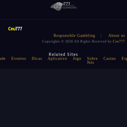
Responsible Gambling
About us
Copyrights © 2026 All Rights Reserved by
Ceu777
Related Sites
ade
Eventos
Dicas
Aplicativo
Jogo
Sobre
Casino
Es
Nós