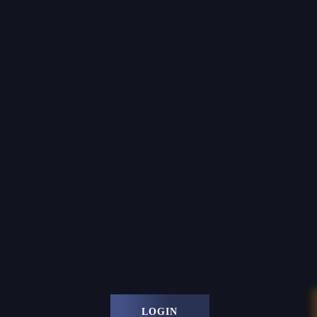
LOGIN