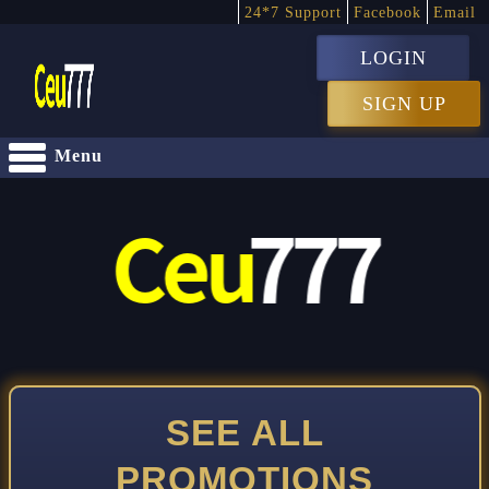
24*7 Support
Facebook
Email
LOGIN
SIGN UP
Menu
SEE ALL
PROMOTIONS