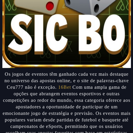
Os jogos de eventos têm ganhado cada vez mais destaque
no universo das apostas online, e o site de palavras-chave
Ceu777 não é exceção.
16Bet
Com uma ampla gama de
opções que abrangem eventos esportivos e outras
competições ao redor do mundo, essa categoria oferece aos
apostadores a oportunidade de participar de um
emocionante jogo de estratégia e previsão. Os eventos mais
populares variam desde partidas de futebol e basquete até
campeonatos de eSports, permitindo que os usuários
escolham suas apostas favoritas com base em estatísticas